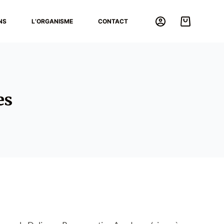
NS
L’ORGANISME
CONTACT
es